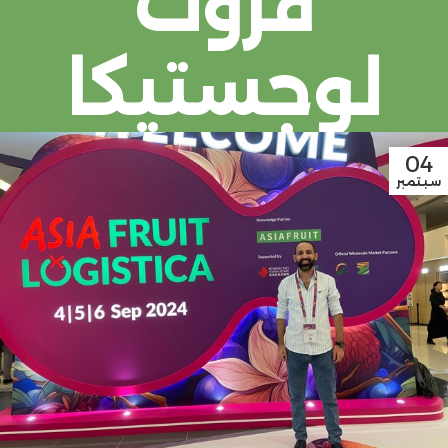
فروت
لوجستيكا
04
سبتمبر