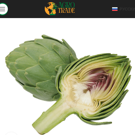
РУССК