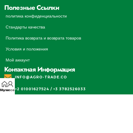
Полезные Ссылки
политика конфиденциальности
Стандарты качества
Политика возврата и возврата товаров
Условия и положения
Мой аккаунт
Контактная Информация
INFO@AGRO-TRADE.CO
+2 01001627524 / +3 3782526033
Home
My account
ЗДАНИЕ АЛЬ-ФИРДАУС, 7144, УЛИЦА 81, ОФ. УЛИЦА 9,
ЭЛЬ-МОКАТТАМ, ПРОВИНЦИЯ КАИР
© 2026
Agro Trade
. All rights reserved