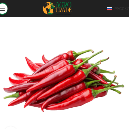
РУССК