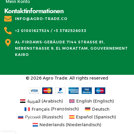
Mein Konto
Kontaktinformationen
INFO@AGRO-TRADE.CO
+2 01001627524 / +3 3782526033
AL-FIRDAWS-GEBÄUDE 7144 STRASSE 81, N
EBENSTRASSE 9, EL MOKATTAM, GOUVERNEMENT KA
IRO
© 2026
Agro Trade
. All rights reserved
العربية
(
Arabisch
)
English
(
Englisch
)
Français
(
Französisch
)
Deutsch
Русский
(
Russisch
)
Español
(
Spanisch
)
Nederlands
(
Niederländisch
)