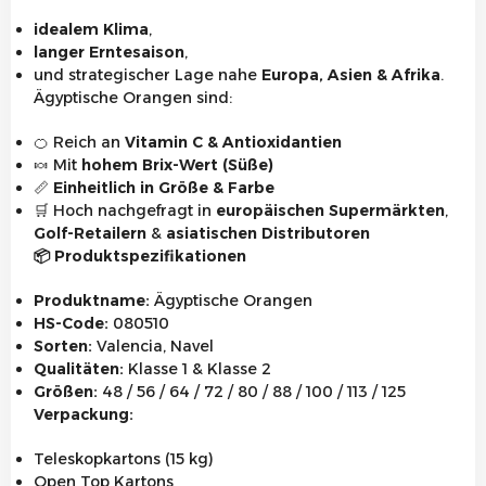
idealem Klima
,
langer Erntesaison
,
und strategischer Lage nahe
Europa, Asien & Afrika
.
Ägyptische Orangen sind:
🍊
Reich an
Vitamin C & Antioxidantien
🍬
Mit
hohem Brix-Wert (Süße)
📏
Einheitlich in Größe & Farbe
🛒
Hoch nachgefragt in
europäischen Supermärkten
,
Golf-Retailern
&
asiatischen Distributoren
📦
Produktspezifikationen
Produktname:
Ägyptische Orangen
HS-Code:
080510
Sorten:
Valencia, Navel
Qualitäten:
Klasse 1 & Klasse 2
Größen:
48 / 56 / 64 / 72 / 80 / 88 / 100 / 113 / 125
Verpackung:
Teleskopkartons (15 kg)
Open Top Kartons