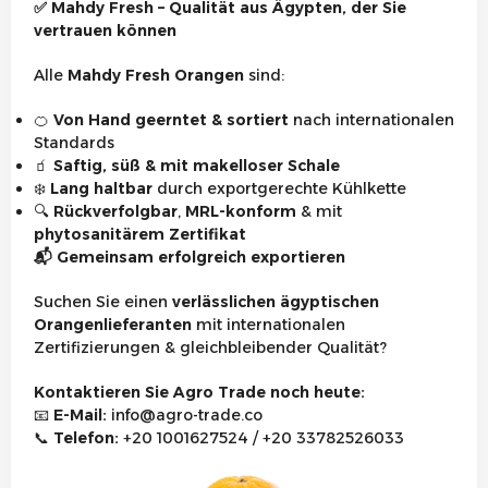
✅
Mahdy Fresh – Qualität aus Ägypten, der Sie
vertrauen können
Alle
Mahdy Fresh Orangen
sind:
🍊
Von Hand geerntet & sortiert
nach internationalen
Standards
🧃
Saftig, süß & mit makelloser Schale
❄️
Lang haltbar
durch exportgerechte Kühlkette
🔍
Rückverfolgbar
,
MRL-konform
& mit
phytosanitärem Zertifikat
📬
Gemeinsam erfolgreich exportieren
Suchen Sie einen
verlässlichen ägyptischen
Orangenlieferanten
mit internationalen
Zertifizierungen & gleichbleibender Qualität?
Kontaktieren Sie Agro Trade noch heute:
📧
E-Mail:
info@agro-trade.co
📞
Telefon:
+20 1001627524 / +20 33782526033