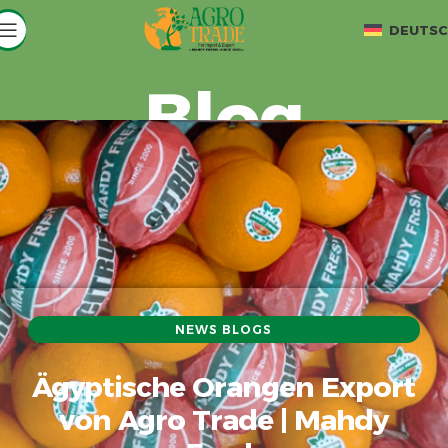
DEUTS
Blog
NEWS BLOGS
Ägyptische Orangen Export
von Agro Trade | Mahdy