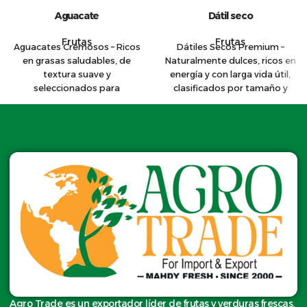
Aguacate
Dátil seco
Frutas
Frutas
Aguacates Cremosos – Ricos
Dátiles Secos Premium –
en grasas saludables, de
Naturalmente dulces, ricos en
textura suave y
energía y con larga vida útil,
seleccionados para
clasificados por tamaño y
exportación, perfectos para
pureza.
mercados saludables.
Agro Trade es un exportador líder de frutas y verduras frescas,