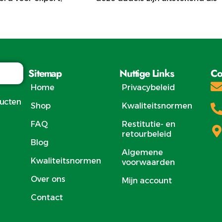
ect voor
snack en voor exclusieve export.
idsmarkten.
Sitemap
Nuttige Links
Co
Home
Privacybeleid
ducten
Shop
Kwaliteitsnormen
FAQ
Restitutie- en
retourbeleid
Blog
Algemene
Kwaliteitsnormen
voorwaarden
Over ons
Mijn account
Contact