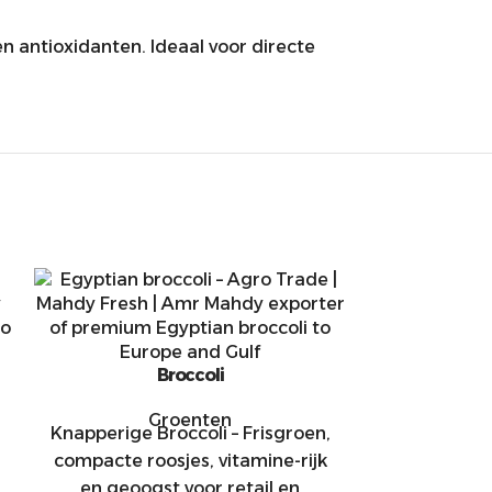
en antioxidanten. Ideaal voor directe
Broccoli
Cit
Verse Citroe
Groenten
Knapperige Broccoli – Frisgroen,
geel en bo
compacte roosjes, vitamine-rijk
onze citroe
en geoogst voor retail en
voor sup