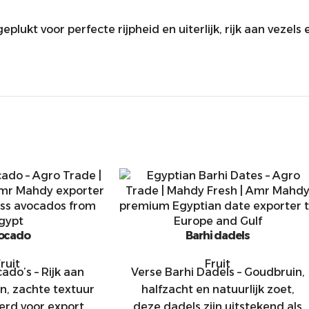
lukt voor perfecte rijpheid en uiterlijk, rijk aan vezels 
ocado
Barhi dadels
ruit
Fruit
do’s – Rijk aan
Verse Barhi Dadels – Goudbruin,
n, zachte textuur
halfzacht en natuurlijk zoet,
erd voor export,
deze dadels zijn uitstekend als