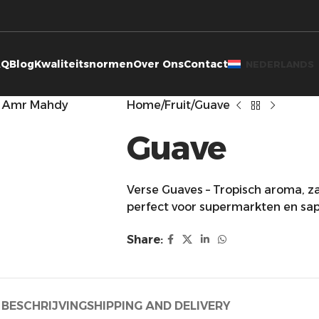
AQ
Blog
Kwaliteitsnormen
Over Ons
Contact
NEDERLANDS
Home
Fruit
Guave
Guave
Verse Guaves – Tropisch aroma, za
perfect voor supermarkten en sap
Share:
BESCHRIJVING
SHIPPING AND DELIVERY